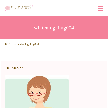
メ
whitening_img004
TOP
whitening_img004
2017-02-27