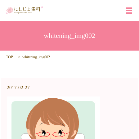
メ
whitening_img002
TOP
whitening_img002
2017-02-27